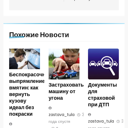
Похожие Новости
Беспокрасочное
выпрямление
Застраховать
Документы
вмятин: как
машину от
для
вернуть
угона
страховой
кузову
при ДТП
идеал без
покраски
zastava_tula
3
zastava_tula
3
года спустя
года спустя