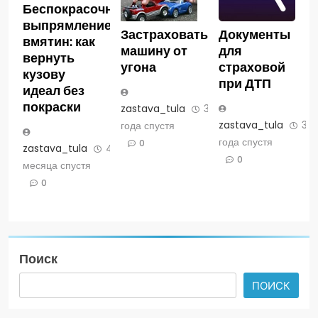
Беспокрасочное
выпрямление
Застраховать
Документы
вмятин: как
машину от
для
вернуть
угона
страховой
кузову
при ДТП
идеал без
покраски
zastava_tula
3
zastava_tula
3
года спустя
года спустя
0
zastava_tula
4
0
месяца спустя
0
Поиск
ПОИСК