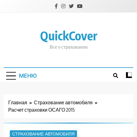
Перейти
к
содержимому
QuickCover
Все о страховании
МЕНЮ
Главная
Страхование автомобиля
Расчет страховки ОСАГО 2015
СТРАХОВАНИЕ АВТОМОБИЛЯ