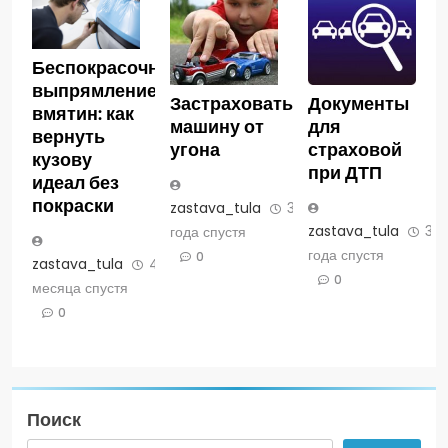
Беспокрасочное
выпрямление
Застраховать
Документы
вмятин: как
машину от
для
вернуть
угона
страховой
кузову
при ДТП
идеал без
покраски
zastava_tula
3
zastava_tula
3
года спустя
года спустя
0
zastava_tula
4
0
месяца спустя
0
Поиск