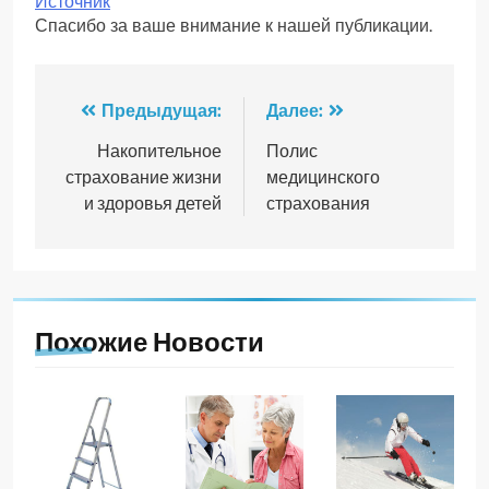
Источник
Спасибо за ваше внимание к нашей публикации.
Навигация
Предыдущая:
Далее:
по
Накопительное
Полис
страхование жизни
медицинского
записям
и здоровья детей
страхования
Похожие Новости