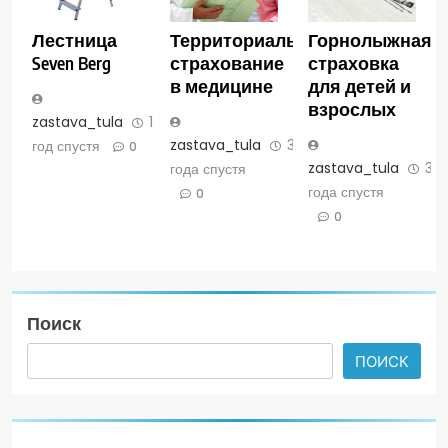
Лестница
Территориальное
Горнолыжная
Seven Berg
страхование
страховка
в медицине
для детей и
взрослых
zastava_tula
1
zastava_tula
3
год спустя
0
zastava_tula
3
года спустя
года спустя
0
0
Поиск
ПОИСК