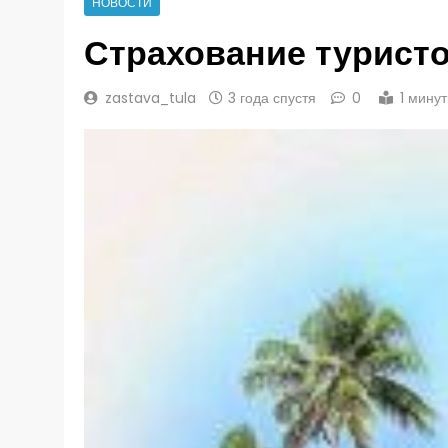
НОВОСТИ
Страхование турист
zastava_tula
3 года спустя
0
1 мину