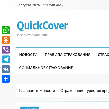
Перейти
6 августа 2026
9:17:41 AM
к
содержимому
QuickCover
Все о страховании
WhatsApp
Odnoklassniki
НОВОСТИ
ПРАВИЛА СТРАХОВАНИЯ
СТРА
Viber
Telegram
СОЦИАЛЬНОЕ СТРАХОВАНИЕ
VK
Отправить
Главная
Новости
Страхование туристов пр