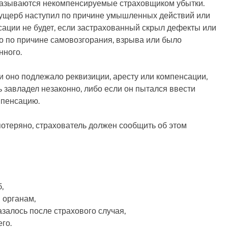
указываются некомпенсируемые страховщиком убытки.
 ущерб наступил по причине умышленных действий или
сации не будет, если застрахованный скрыл дефекты или
о по причине самовозгорания, взрыва или было
нного.
и оно подлежало реквизиции, аресту или компенсации,
ь завладел незаконно, либо если он пытался ввести
мпенсацию.
потеряно, страхователь должен сообщить об этом
,
 органам,
азалось после страхового случая,
го.