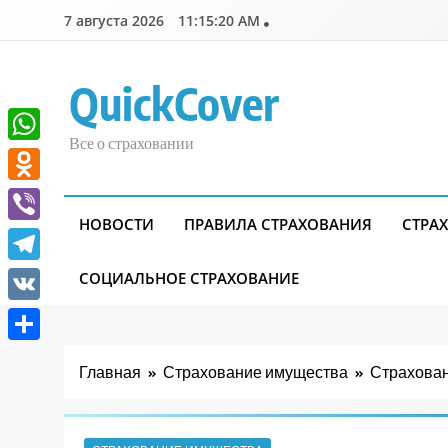
Перейти
7 августа 2026
11:15:22 AM
к
содержимому
QuickCover
Все о страховании
WhatsApp
Odnoklassniki
НОВОСТИ
ПРАВИЛА СТРАХОВАНИЯ
СТРА
Viber
Telegram
СОЦИАЛЬНОЕ СТРАХОВАНИЕ
VK
Отправить
Главная
Страхование имущества
Страхован