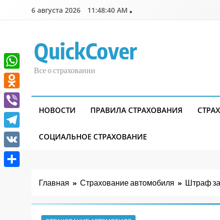
Перейти
6 августа 2026
11:48:42 AM
к
содержимому
QuickCover
Все о страховании
WhatsApp
Odnoklassniki
НОВОСТИ
ПРАВИЛА СТРАХОВАНИЯ
СТРА
Viber
Telegram
СОЦИАЛЬНОЕ СТРАХОВАНИЕ
VK
Отправить
Главная
Страхование автомобиля
Штраф за