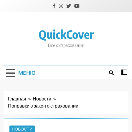
Перейти
к
содержимому
QuickCover
Все о страховании
МЕНЮ
Главная
Новости
Поправки в закон о страховании
НОВОСТИ