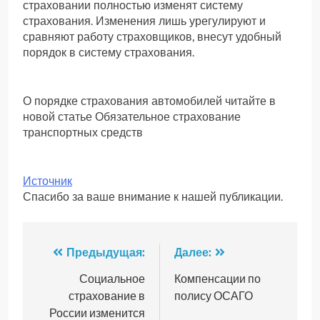
страховании полностью изменят систему
страхования. Изменения лишь урегулируют и
сравняют работу страховщиков, внесут удобный
порядок в систему страхования.
О порядке страхования автомобилей читайте в
новой статье Обязательное страхование
транспортных средств
Источник
Спасибо за ваше внимание к нашей публикации.
Навигация
Предыдущая:
Далее:
по
Социальное
Компенсации по
страхование в
полису ОСАГО
записям
России изменится