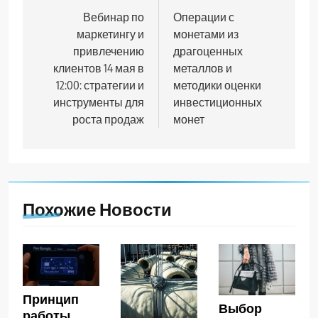
по
Вебинар по
Операции с
маркетингу и
монетами из
записям
привлечению
драгоценных
клиентов 14 мая в
металлов и
12:00: стратегии и
методики оценки
инструменты для
инвестиционных
роста продаж
монет
Похожие Новости
Принцип
Выбор
работы