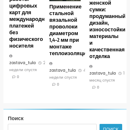
женской
цифровых
Применение
сумки:
карт для
стальной
продуманный
международных
вязальной
дизайн,
платежей
проволоки
износостойкие
без
диаметром
материалы
физического
1,4–2 мм при
и
носителя
монтаже
качественная
теплоизоляции
отделка
zastava_tula
2
недели спустя
zastava_tula
4
zastava_tula
1
недели спустя
0
месяц спустя
0
0
Поиск
ПОИСК