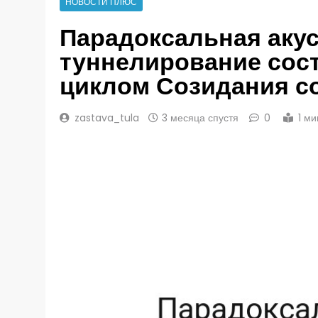
НОВОСТИ ПЛЮС
Парадоксальная аку
туннелирование сос
циклом Созидания с
zastava_tula
3 месяца спустя
0
1 м