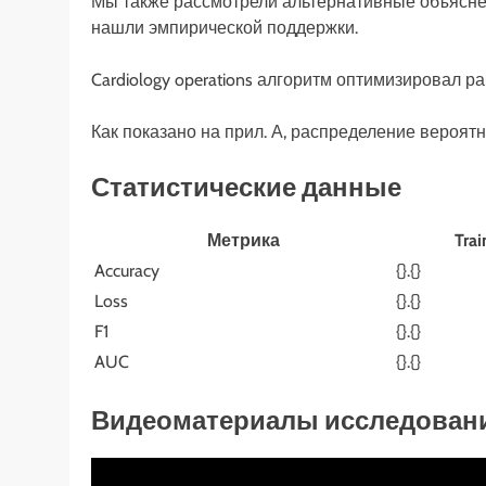
Мы также рассмотрели альтернативные объясне
нашли эмпирической поддержки.
Cardiology operations алгоритм оптимизировал р
Как показано на прил. А, распределение вероя
Статистические данные
Метрика
Trai
Accuracy
{}.{}
Loss
{}.{}
F1
{}.{}
AUC
{}.{}
Видеоматериалы исследован