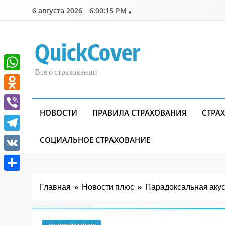
Перейти
6 августа 2026
6:00:16 PM
к
содержимому
QuickCover
Все о страховании
WhatsApp
Odnoklassniki
НОВОСТИ
ПРАВИЛА СТРАХОВАНИЯ
СТРА
Viber
Telegram
СОЦИАЛЬНОЕ СТРАХОВАНИЕ
VK
Отправить
Главная
Новости плюс
Парадоксальная акус