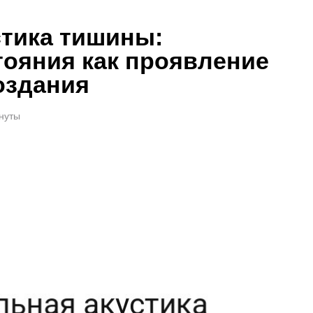
стика тишины:
тояния как проявление
оздания
инуты