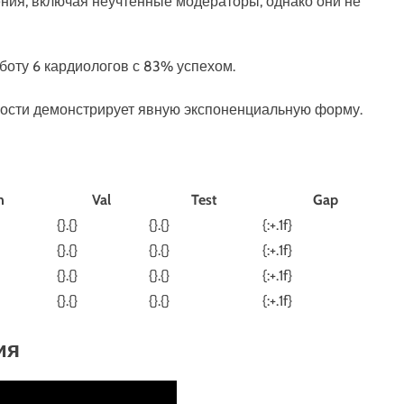
ния, включая неучтённые модераторы, однако они не
аботу 6 кардиологов с 83% успехом.
тности демонстрирует явную экспоненциальную форму.
n
Val
Test
Gap
{}.{}
{}.{}
{:+.1f}
{}.{}
{}.{}
{:+.1f}
{}.{}
{}.{}
{:+.1f}
{}.{}
{}.{}
{:+.1f}
ия