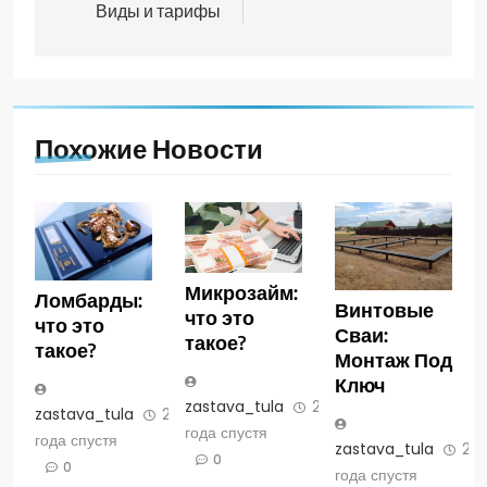
Виды и тарифы
Похожие Новости
Микрозайм:
Ломбарды:
Винтовые
что это
что это
Сваи:
такое?
такое?
Монтаж Под
Ключ
zastava_tula
2
zastava_tula
2
года спустя
года спустя
zastava_tula
2
0
0
года спустя