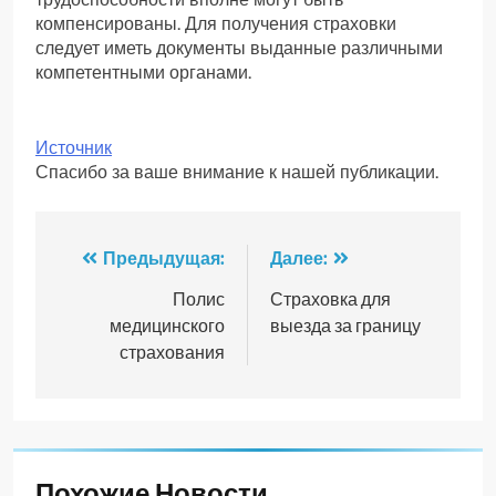
компенсированы. Для получения страховки
следует иметь документы выданные различными
компетентными органами.
Источник
Спасибо за ваше внимание к нашей публикации.
Навигация
Предыдущая:
Далее:
по
Полис
Страховка для
медицинского
выезда за границу
записям
страхования
Похожие Новости