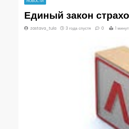
НОВОСТИ
Единый закон страх
zastava_tula
3 года спустя
0
1 мину