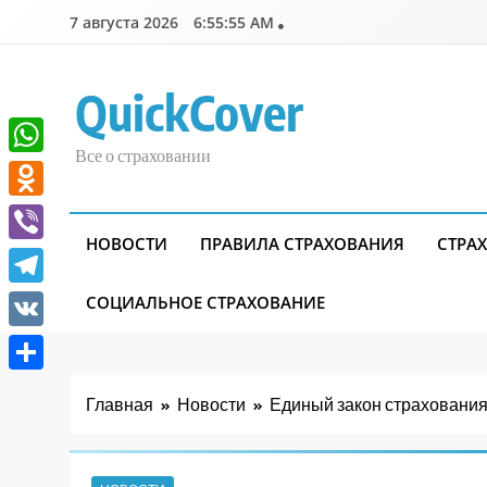
Перейти
7 августа 2026
6:55:56 AM
к
содержимому
QuickCover
Все о страховании
WhatsApp
Odnoklassniki
НОВОСТИ
ПРАВИЛА СТРАХОВАНИЯ
СТРА
Viber
Telegram
СОЦИАЛЬНОЕ СТРАХОВАНИЕ
VK
Отправить
Главная
Новости
Единый закон страхования